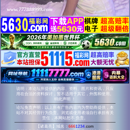
www.777888999.com
说明：本论坛所提供的内容、资料、图片和资讯，只应
用在合法的资料探讨，暂不适用于其它，外围和使用。
特此声明 ！
论坛免责声明：以上所有广告内容均为赞助商提供，本
站不对其经营行为负责。浏览或使用者须自行承担有关
责任，本网站恕不 负责。
【诸葛亮】域名：
666
1234
.com