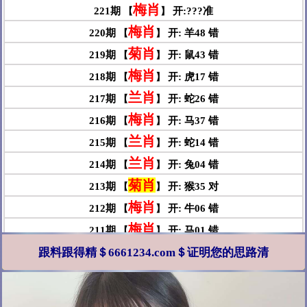
跟料跟得精＄6661234.com＄证明您的思路清